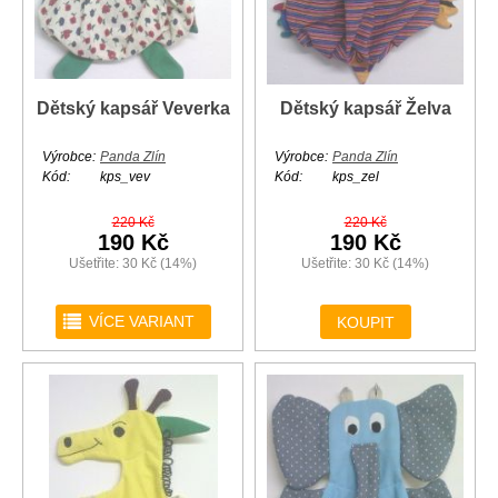
Dětský kapsář Veverka
Dětský kapsář Želva
Výrobce:
Panda Zlín
Výrobce:
Panda Zlín
Kód:
kps_vev
Kód:
kps_zel
220 Kč
220 Kč
190 Kč
190 Kč
Ušetřite: 30 Kč (14%)
Ušetřite: 30 Kč (14%)
r
VÍCE VARIANT
KOUPIT