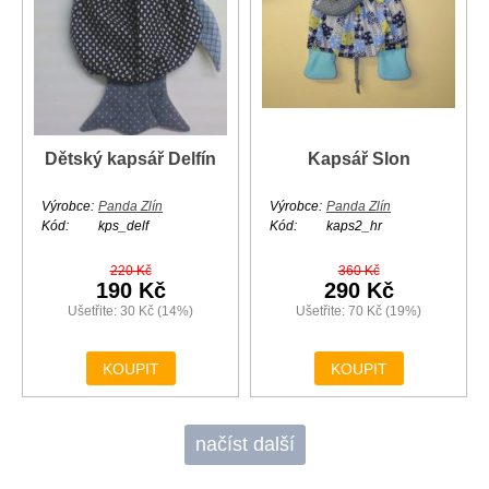
Dětský kapsář Delfín
Kapsář Slon
Výrobce:
Panda Zlín
Výrobce:
Panda Zlín
Kód:
kps_delf
Kód:
kaps2_hr
220 Kč
360 Kč
190 Kč
290 Kč
Ušetřite: 30 Kč (14%)
Ušetřite: 70 Kč (19%)
KOUPIT
KOUPIT
načíst další