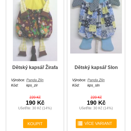
Dětský kapsář Žirafa
Dětský kapsář Slon
Výrobce:
Panda Zlín
Výrobce:
Panda Zlín
Kód:
kps_zir
Kód:
kps_sln
220 Kč
220 Kč
190 Kč
190 Kč
Ušetřite: 30 Kč (14%)
Ušetřite: 30 Kč (14%)
r
VÍCE VARIANT
KOUPIT