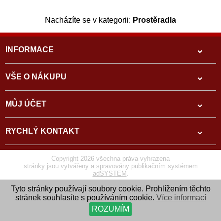
Nacházíte se v kategorii:
Prostěradla
INFORMACE
VŠE O NÁKUPU
MŮJ ÚČET
RYCHLÝ KONTAKT
Copyright 2026 všechna práva vyhrazena
stránky jsou vytvářeny a spravovány publikačním systémem
adSYSTEM
.
Tyto stránky používají soubory cookie. Prohlížením těchto
stránek souhlasíte s používáním cookie.
Více informací
ROZUMÍM