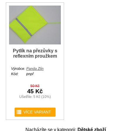
Pytlík na přezůvky s
reflexním proužkem
Výrobce:
Panda Zlín
Kód:
pnpř
50 Kč
45 Kč
Ušetřite: 5 Kč (10%)
r
VÍCE VARIANT
Nacházíte se v kategorii:
Dětské zboží