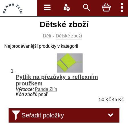
Dětské zboží
Děti
Dětské zboží
Nejprodávanější produkty v kategorii
Pytlík na přezůvky s reflexním
proužkem
Výrobce:
Panda Zlín
Kód zboží:
pnpř
50 Kč
45 Kč
Seřadit položky