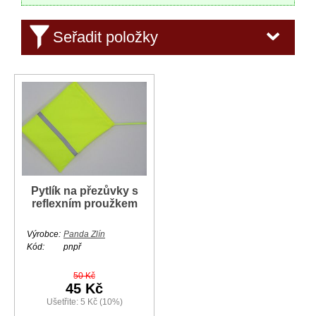
Seřadit položky
Pytlík na přezůvky s
reflexním proužkem
Výrobce:
Panda Zlín
Kód:
pnpř
50 Kč
45 Kč
Ušetřite: 5 Kč (10%)