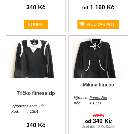
340 Kč
1 160 Kč
od
r
VÍCE VARIANT
KOUPIT
Mikina fitness
Tričko fitness zip
Výrobce:
Panda Zlín
Kód:
T 1303
Výrobce:
Panda Zlín
Kód:
T 1304
380 Kč
340 Kč
od
340 Kč
Ušetřite: 40 Kč (11%)