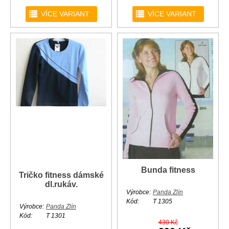
r
r
VÍCE VARIANT
VÍCE VARIANT
Bunda fitness
Tričko fitness dámské
dl.rukáv.
Výrobce:
Panda Zlín
Kód:
T 1305
Výrobce:
Panda Zlín
Kód:
T 1301
430 Kč