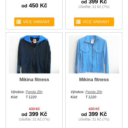
399 Kč
od
450 Kč
od
Ušetřite: 31 Kč (7%)
r
r
VÍCE VARIANT
VÍCE VARIANT
Mikina fitness
Mikina fitness
Výrobce:
Panda Zlín
Výrobce:
Panda Zlín
Kód:
T 1220
Kód:
T 1220
430 Kč
430 Kč
399 Kč
399 Kč
od
od
Ušetřite: 31 Kč (7%)
Ušetřite: 31 Kč (7%)