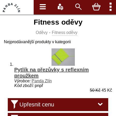
Fitness oděvy
Oděvy
Fitness oděvy
Nejprodávanější produkty v kategorii
Pytlík na přezůvky s reflexním
proužkem
Výrobce:
Panda Zlín
Kód zboží:
pnpř
50 Kč
45 Kč
Upřesnit cenu