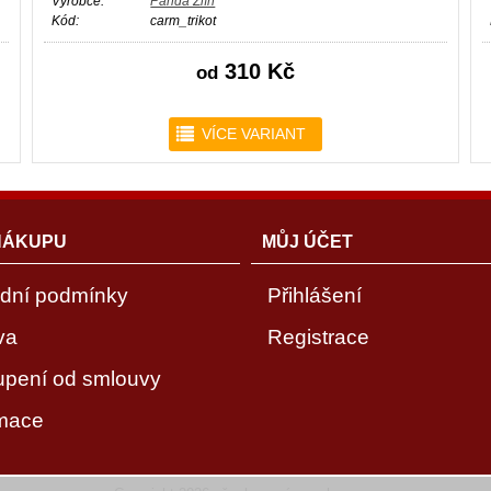
Výrobce:
Panda Zlín
Kód:
carm_trikot
310 Kč
od
r
VÍCE VARIANT
NÁKUPU
MŮJ ÚČET
dní podmínky
Přihlášení
va
Registrace
upení od smlouvy
mace