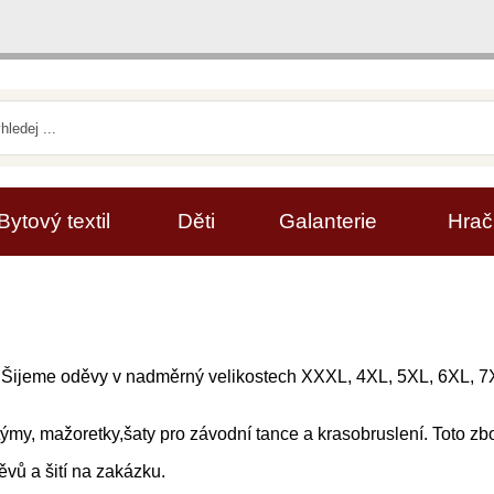
Bytový textil
Děti
Galanterie
Hrač
5. Šijeme oděvy v nadměrný velikostech XXXL, 4XL, 5XL, 6XL,
 týmy, mažoretky,šaty pro závodní tance a krasobruslení. Toto zb
vů a šití na zakázku.