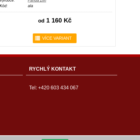
Výrobce:
Panda Zlín
Kód:
ala
1 160 Kč
od
r
VÍCE VARIANT
RYCHLÝ KONTAKT
Tel: +420 603 434 067