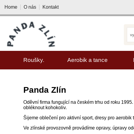
Home
O nás
Kontakt
VYBRAT KATEGORII
Roušky.
Aerobik a tance
Panda Zlín
Oděvní firma fungující na českém trhu od roku 199
obléknout kohokoliv.
Šijeme oblečení pro aktivní sport, dresy pro aerobik
Ve zlínské provozovně provádíme opravy, úpravy odě