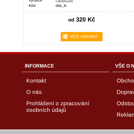
Výrobce:
Panda Zlín
Kód:
dita_kr
320 Kč
od
r
VÍCE VARIANT
INFORMACE
VŠE O 
Kontakt
Obcho
O nás
Dopra
Prohlášení o zpracování
Odsto
osobních údajů
Rekla