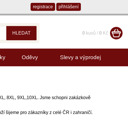
registrace
přihlášení
HLEDAT
0
kusů /
0
Kč
ky
Oděvy
Slevy a výprodej
 7XL, 8XL, 9XL,10XL. Jsme schopni zakázkově
oží šijeme pro zákazníky z celé ČR i zahraničí.