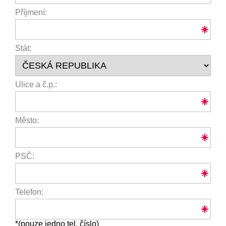
Příjmení:
Stát:
Ulice a č.p.:
Město:
PSČ:
Telefon:
*(pouze jedno tel. číslo)