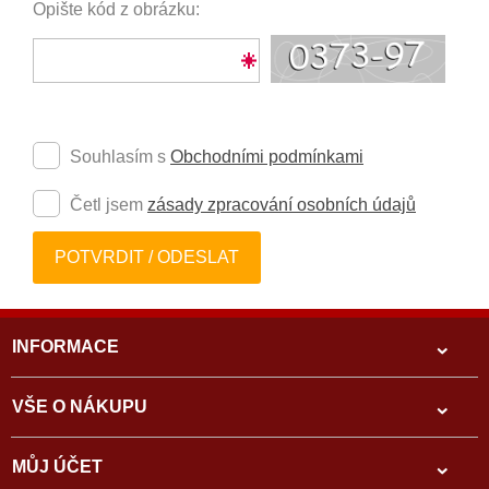
Opište kód z obrázku:
Souhlasím s
Obchodními podmínkami
Četl jsem
zásady zpracování osobních údajů
POTVRDIT / ODESLAT
INFORMACE
VŠE O NÁKUPU
MŮJ ÚČET