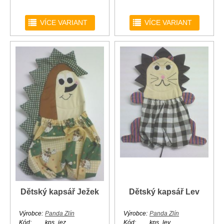
r
r
VÍCE VARIANT
VÍCE VARIANT
Dětský kapsář Ježek
Dětský kapsář Lev
Výrobce:
Panda Zlín
Výrobce:
Panda Zlín
Kód:
kps_jez
Kód:
kps_lev