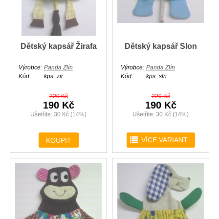
Dětský kapsář Žirafa
Dětský kapsář Slon
Výrobce:
Panda Zlín
Výrobce:
Panda Zlín
Kód:
kps_zir
Kód:
kps_sln
220 Kč
220 Kč
190 Kč
190 Kč
Ušetřite: 30 Kč (14%)
Ušetřite: 30 Kč (14%)
r
VÍCE VARIANT
KOUPIT