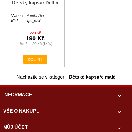
Dětský kapsář Delfín
Výrobce:
Panda Zlín
Kód:
kps_delf
220 Kč
190 Kč
Ušetřite: 30 Kč (14%)
KOUPIT
Nacházíte se v kategorii:
Dětské kapsáře malé
INFORMACE
VŠE O NÁKUPU
MŮJ ÚČET