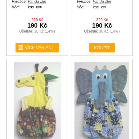
Výrobce:
Panda Zlín
Výrobce:
Panda Zlín
Kód:
kps_vev
Kód:
kps_zel
220 Kč
220 Kč
190 Kč
190 Kč
Ušetřite: 30 Kč (14%)
Ušetřite: 30 Kč (14%)
r
VÍCE VARIANT
KOUPIT