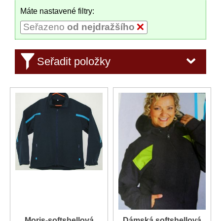
Máte nastavené filtry:
Seřazeno
od nejdražšího
Seřadit položky
Moris-softshellová
Dámská softshellová