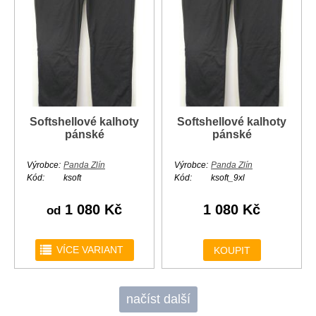
Softshellové kalhoty
Softshellové kalhoty
pánské
pánské
Výrobce:
Panda Zlín
Výrobce:
Panda Zlín
Kód:
ksoft
Kód:
ksoft_9xl
1 080 Kč
1 080 Kč
od
r
VÍCE VARIANT
KOUPIT
načíst další