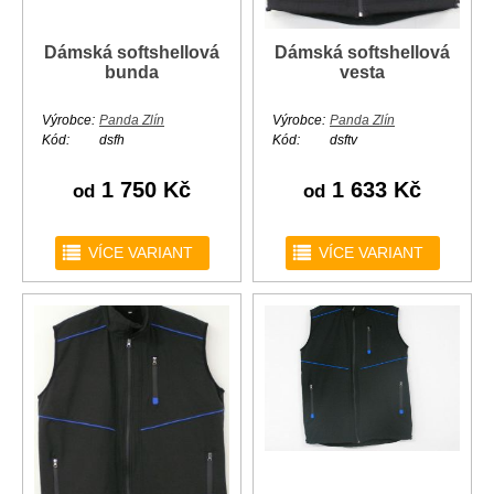
Dámská softshellová
Dámská softshellová
bunda
vesta
Výrobce:
Panda Zlín
Výrobce:
Panda Zlín
Kód:
dsfh
Kód:
dsftv
1 750 Kč
1 633 Kč
od
od
r
r
VÍCE VARIANT
VÍCE VARIANT