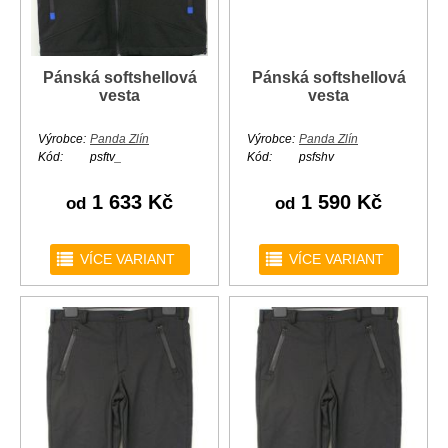
Pánská softshellová
Pánská softshellová
vesta
vesta
Výrobce:
Panda Zlín
Výrobce:
Panda Zlín
Kód:
psftv_
Kód:
psfshv
1 633 Kč
1 590 Kč
od
od
r
r
VÍCE VARIANT
VÍCE VARIANT