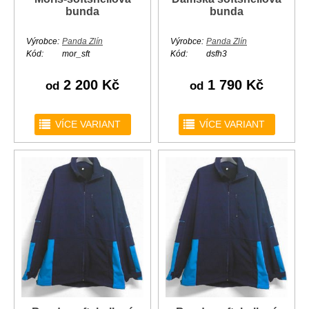
bunda
bunda
Výrobce:
Panda Zlín
Výrobce:
Panda Zlín
Kód:
mor_sft
Kód:
dsfh3
2 200 Kč
1 790 Kč
od
od
r
r
VÍCE VARIANT
VÍCE VARIANT