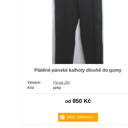
Plátěné pánské kalhoty dlouhé do gumy
Výrobce:
Panda Zlín
Kód:
ppkg
850 Kč
od
r
VÍCE VARIANT