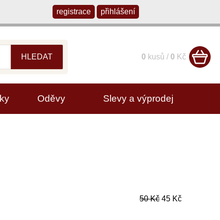
registrace
přihlášení
HLEDAT
0
kusů /
0
Kč
ky
Oděvy
Slevy a výprodej
50 Kč
45 Kč