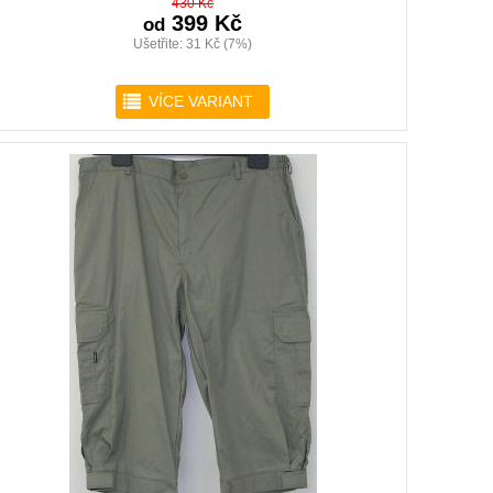
430 Kč
399 Kč
od
Ušetřite: 31 Kč (7%)
r
VÍCE VARIANT