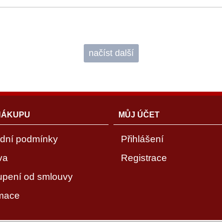
načíst další
NÁKUPU
MŮJ ÚČET
dní podmínky
Přihlášení
va
Registrace
upení od smlouvy
mace