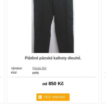
Plátěné pánské kalhoty dlouhé.
Výrobce:
Panda Zlín
Kód:
ppkg
850 Kč
od
r
VÍCE VARIANT