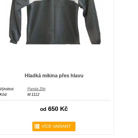
Hladká mikina přes hlavu
Výrobce:
Panda Zlín
Kód:
M 1112
650 Kč
od
r
VÍCE VARIANT