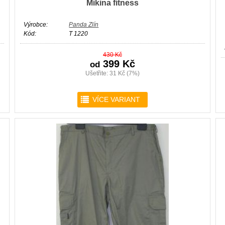
Mikina fitness
Výrobce:
Panda Zlín
Kód:
T 1220
430 Kč
399 Kč
od
Ušetřite: 31 Kč (7%)
r
VÍCE VARIANT