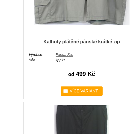
Kalhoty plátěné pánské krátké zip
Výrobce:
Panda Zlín
Kód:
kppkz
499 Kč
od
r
VÍCE VARIANT