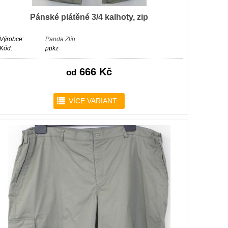
Pánské plátěné 3/4 kalhoty, zip
Výrobce:
Panda Zlín
Kód:
ppkz
666 Kč
od
r
VÍCE VARIANT