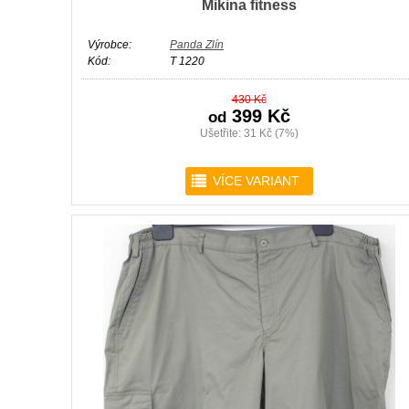
Mikina fitness
Výrobce:
Panda Zlín
Kód:
T 1220
430 Kč
399 Kč
od
Ušetřite: 31 Kč (7%)
r
VÍCE VARIANT