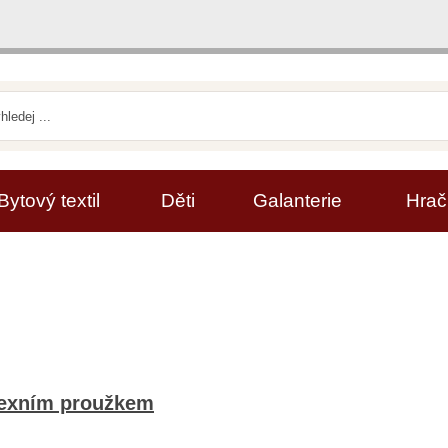
Bytový textil
Děti
Galanterie
Hrač
flexním proužkem