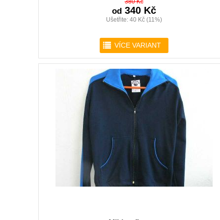
380 Kč
340 Kč
od
Ušetřite: 40 Kč (11%)
r
VÍCE VARIANT