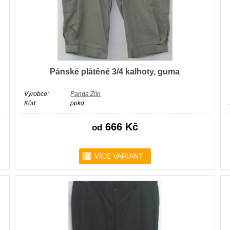
Pánské plátěné 3/4 kalhoty, guma
Výrobce:
Panda Zlín
Kód:
ppkg
666 Kč
od
r
VÍCE VARIANT