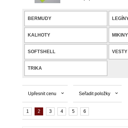
BERMUDY
LEGÍN
KALHOTY
MIKINY
SOFTSHELL
VESTY
TRIKA
Upřesnit cenu
Seřadit položky
1
2
3
4
5
6