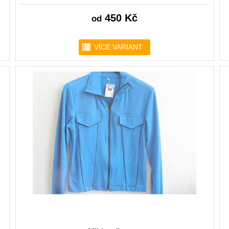
450 Kč
od
r
VÍCE VARIANT