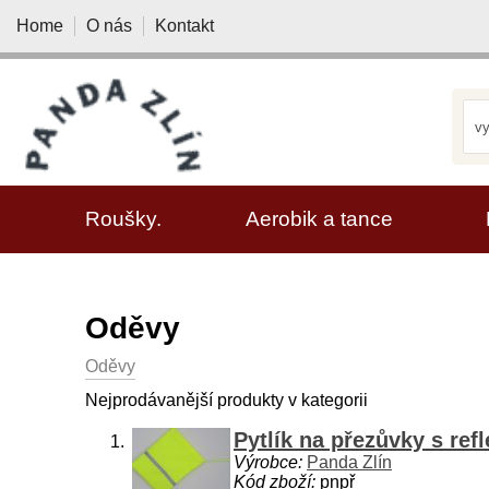
Home
O nás
Kontakt
VYBRAT KATEGORII
Roušky.
Aerobik a tance
Oděvy
Oděvy
Nejprodávanější produkty v kategorii
Pytlík na přezůvky s re
Výrobce:
Panda Zlín
Kód zboží:
pnpř