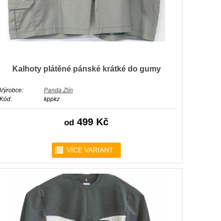
Kalhoty plátěné pánské krátké do gumy
Výrobce:
Panda Zlín
Kód:
kppkz
499 Kč
od
r
VÍCE VARIANT