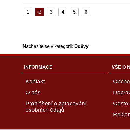
1
2
3
4
5
6
Nacházíte se v kategorii:
Oděvy
INFORMACE
VŠE O 
Kontakt
Obcho
O nás
Dopra
Prohlášení o zpracování
Odsto
osobních údajů
Rekla