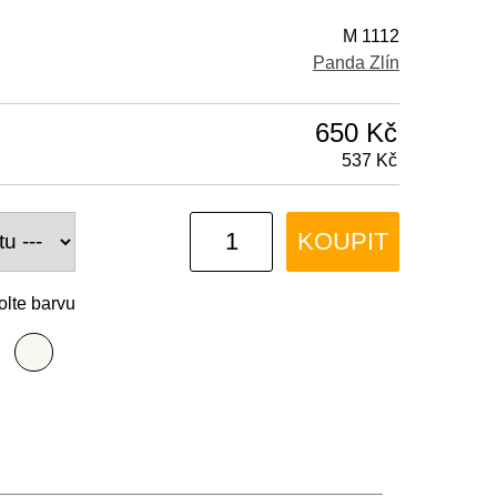
M 1112
Panda Zlín
650 Kč
537 Kč
KOUPIT
olte barvu