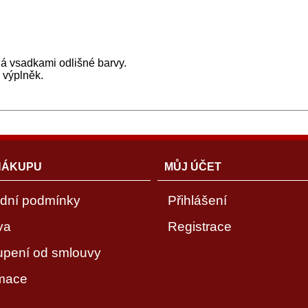
ná vsadkami odlišné barvy.
 výplněk.
NÁKUPU
MŮJ ÚČET
dní podmínky
Přihlášení
va
Registrace
upení od smlouvy
mace