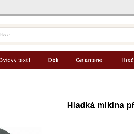
Bytový textil
Děti
Galanterie
Hrač
Hladká mikina p