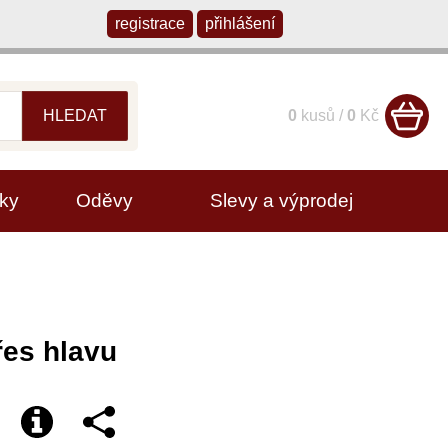
registrace
přihlášení
HLEDAT
0
kusů /
0
Kč
ky
Oděvy
Slevy a výprodej
řes hlavu