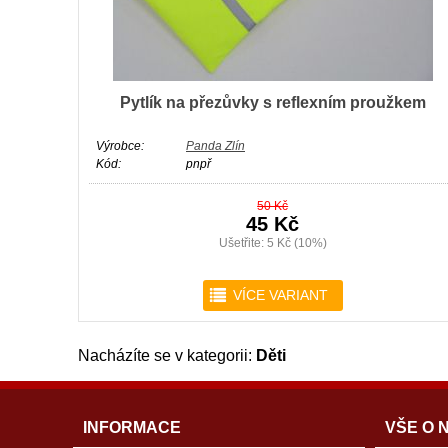
Pytlík na přezůvky s reflexním proužkem
Výrobce:
Panda Zlín
Kód:
pnpř
50 Kč
45 Kč
Ušetřite: 5 Kč (10%)
r
VÍCE VARIANT
Nacházíte se v kategorii:
Děti
INFORMACE
VŠE O 