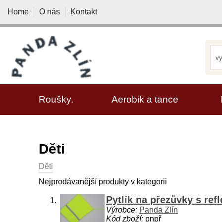
Home
O nás
Kontakt
VYBRAT KATEGORII
Roušky.
Aerobik a tance
Děti
Děti
Nejprodávanější produkty v kategorii
Pytlík na přezůvky s re
Výrobce:
Panda Zlín
Kód zboží:
pnpř