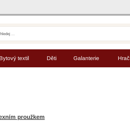
Bytový textil
Děti
Galanterie
Hrač
flexním proužkem