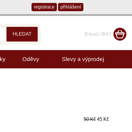
registrace
přihlášení
HLEDAT
0
kusů /
0
Kč
ky
Oděvy
Slevy a výprodej
50 Kč
45 Kč