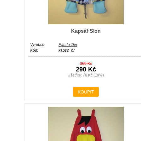
Kapsář Slon
Výrobce:
Panda Zlín
Kód:
kaps2_hr
360 Kč
290 Kč
Ušetřite: 70 Kč (19%)
KOUPIT