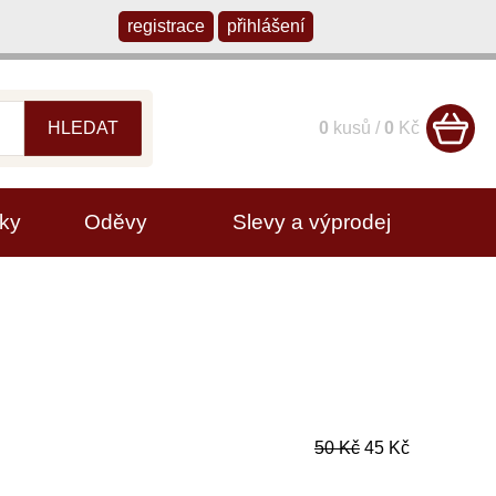
registrace
přihlášení
HLEDAT
0
kusů /
0
Kč
ky
Oděvy
Slevy a výprodej
50 Kč
45 Kč