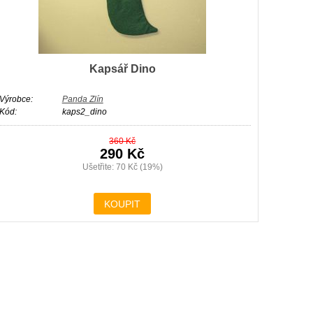
Kapsář Dino
Výrobce:
Panda Zlín
Kód:
kaps2_dino
360 Kč
290 Kč
Ušetřite: 70 Kč (19%)
KOUPIT