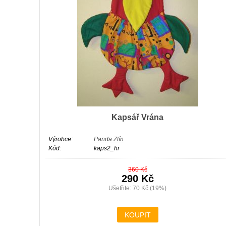
Kapsář Vrána
Výrobce:
Panda Zlín
Kód:
kaps2_hr
360 Kč
290 Kč
Ušetřite: 70 Kč (19%)
KOUPIT