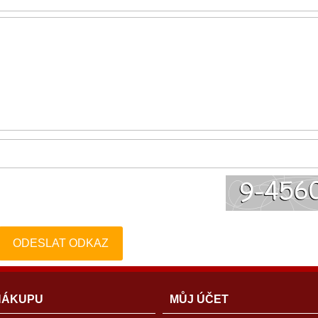
ODESLAT ODKAZ
NÁKUPU
MŮJ ÚČET