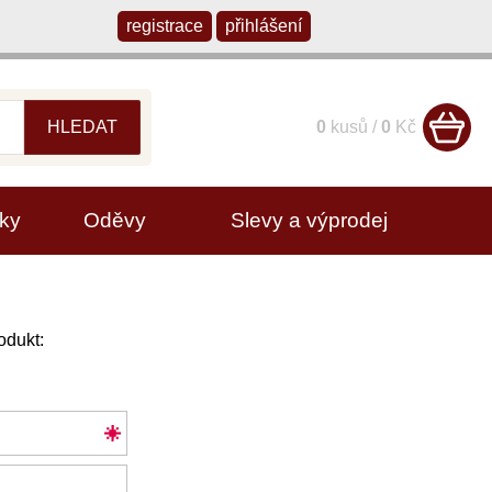
registrace
přihlášení
HLEDAT
0
kusů /
0
Kč
ky
Oděvy
Slevy a výprodej
odukt: