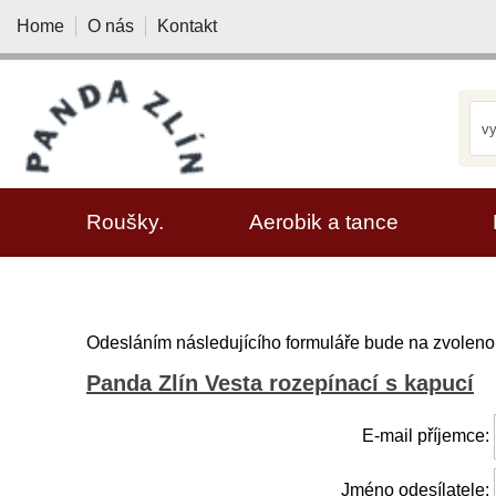
Home
O nás
Kontakt
VYBRAT KATEGORII
Roušky.
Aerobik a tance
Odesláním následujícího formuláře bude na zvolenou
Panda Zlín Vesta rozepínací s kapucí
E-mail příjemce:
Jméno odesílatele: