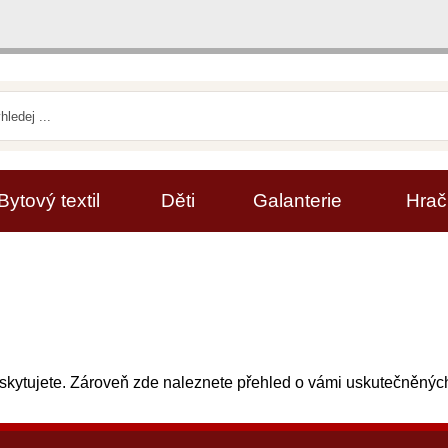
Bytový textil
Děti
Galanterie
Hrač
oskytujete. Zároveň zde naleznete přehled o vámi uskutečněný