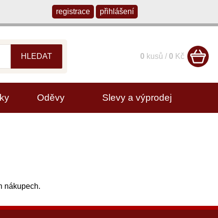
registrace
přihlášení
HLEDAT
0
kusů /
0
Kč
ky
Oděvy
Slevy a výprodej
ch nákupech.