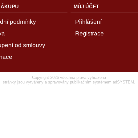
NÁKUPU
MŮJ ÚČET
dní podmínky
Přihlášení
va
Registrace
upení od smlouvy
mace
Copyright 2026 všechna práva vyhrazena
stránky jsou vytvářeny a spravovány publikačním systémem
adSYSTEM
.